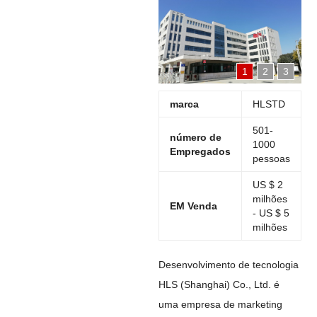
1
2
3
marca
HLSTD
501-
número de
1000
Empregados
pessoas
US $ 2
milhões
EM Venda
- US $ 5
milhões
Desenvolvimento de tecnologia
HLS (Shanghai) Co., Ltd. é
uma empresa de marketing