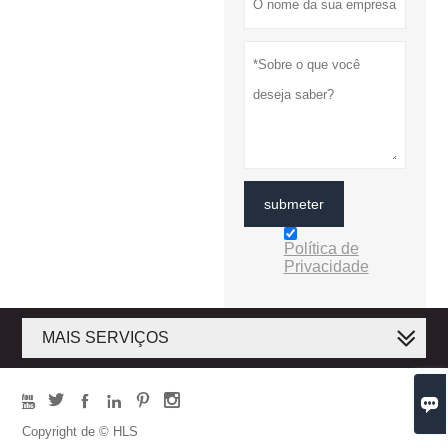
submeter
Política de
Privacidade
MAIS SERVIÇOS







Copyright de © HLS