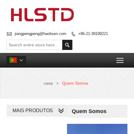

jiangpengpeng@haolisen.com
+86-21-39199221


Togg

casa
>
Quem Somos
MAIS PRODUTOS
Quem Somos