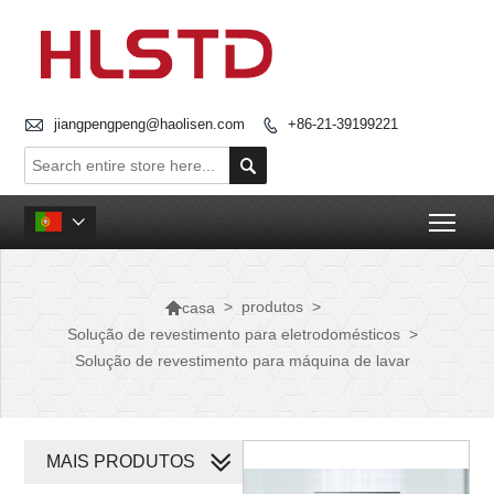

jiangpengpeng@haolisen.com
+86-21-39199221


Togg


>
produtos
>
casa
Solução de revestimento para eletrodomésticos
>
Solução de revestimento para máquina de lavar
MAIS PRODUTOS