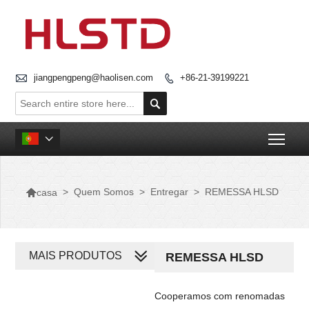

jiangpengpeng@haolisen.com
+86-21-39199221


Togg


>
Quem Somos
>
Entregar
>
REMESSA HLSD
casa
MAIS PRODUTOS
REMESSA HLSD
Cooperamos com renomadas