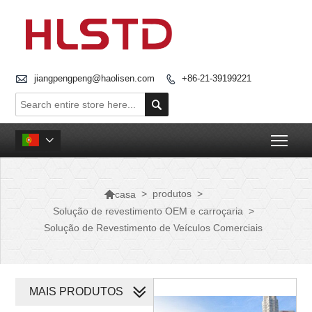

jiangpengpeng@haolisen.com
+86-21-39199221


Togg


>
produtos
>
casa
Solução de revestimento OEM e carroçaria
>
Solução de Revestimento de Veículos Comerciais
MAIS PRODUTOS